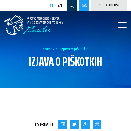
KODEKSI
SI
EN
domov
izjava o piškotkih
IZJAVA O PIŠKOTKIH
DELI S PRIJATELJI