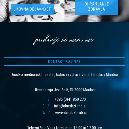
OHRANJANJE
LIKOVNA DEJAVNOST
ZDRAVJA
pridruži se nam na
KONTAKTIRAJ NAS
Društvo medicinskih sester, babic in zdravstvenih tehnikov Maribor
Ulica heroja Jevtiča 5, SI-2000 Maribor
T
+386 (0)41 850 270
E
info@dmsbzt-mb.si
W
www.dmsbzt-mb.si
Delovni čas: Vsak torek med 13.00 in 17.00 uro