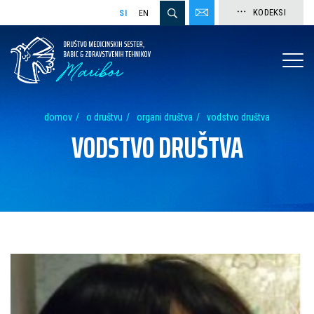
KODEKSI
SI
EN
domov
o društvu
organi društva
vodstvo društva
VODSTVO DRUŠTVA