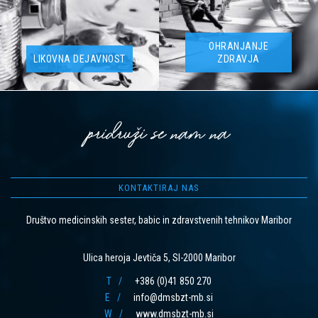
OHRANJANJE
LIKOVNA DEJAVNOST
ZDRAVJA
pridruži se nam na
KONTAKTIRAJ NAS
Društvo medicinskih sester, babic in zdravstvenih tehnikov Maribor
Ulica heroja Jevtiča 5, SI-2000 Maribor
T
+386 (0)41 850 270
E
info@dmsbzt-mb.si
W
www.dmsbzt-mb.si