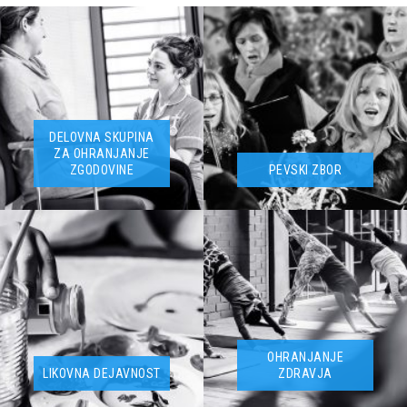
DELOVNA SKUPINA
ZA OHRANJANJE
ZGODOVINE
PEVSKI ZBOR
OHRANJANJE
LIKOVNA DEJAVNOST
ZDRAVJA