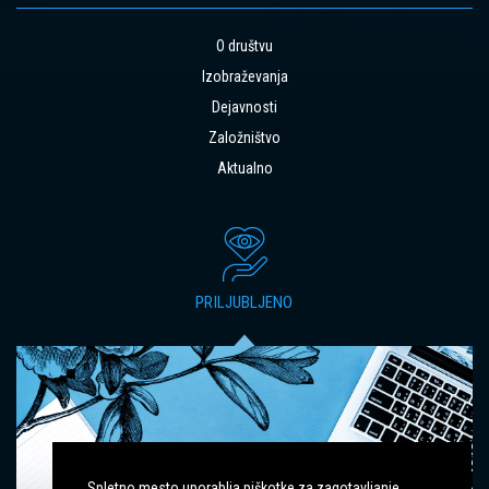
O društvu
Izobraževanja
Dejavnosti
Založništvo
Aktualno
PRILJUBLJENO
Spletno mesto uporablja piškotke za zagotavljanje