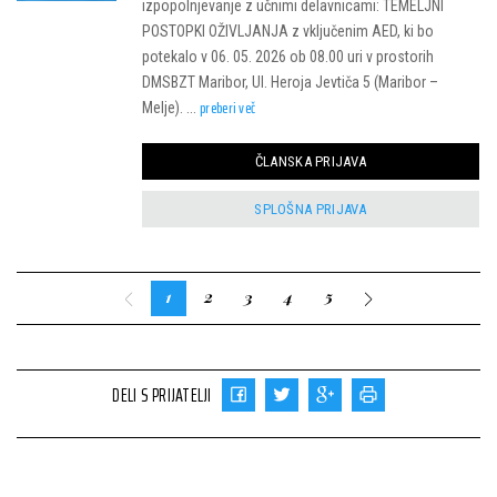
izpopolnjevanje z učnimi delavnicami: TEMELJNI
POSTOPKI OŽIVLJANJA z vključenim AED, ki bo
potekalo v 06. 05. 2026 ob 08.00 uri v prostorih
DMSBZT Maribor, Ul. Heroja Jevtiča 5 (Maribor –
preberi več
Melje). ...
ČLANSKA PRIJAVA
SPLOŠNA PRIJAVA
1
2
3
4
5
DELI S PRIJATELJI