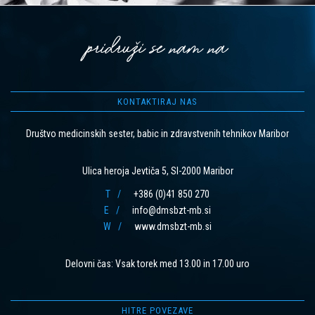
pridruži se nam na
KONTAKTIRAJ NAS
Društvo medicinskih sester, babic in zdravstvenih tehnikov Maribor
Ulica heroja Jevtiča 5, SI-2000 Maribor
T
+386 (0)41 850 270
E
info@dmsbzt-mb.si
W
www.dmsbzt-mb.si
Delovni čas: Vsak torek med 13.00 in 17.00 uro
HITRE POVEZAVE