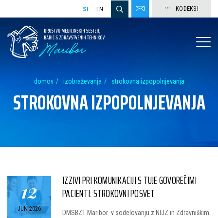
KODEKSI
SI
EN
domov
izobraževanja
strokovna izpopolnjevanja
STROKOVNA IZPOPOLNJEVANJA
IZZIVI PRI KOMUNIKACIJI S TUJE GOVOREČIMI
12
PACIENTI: STROKOVNI POSVET
JUN 2026
DMSBZT Maribor v sodelovanju z NIJZ in Zdravniškim