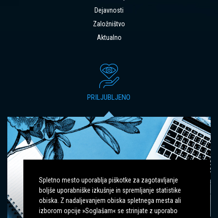
Dejavnosti
Založništvo
Aktualno
PRILJUBLJENO
Spletno mesto uporablja piškotke za zagotavljanje
boljše uporabniške izkušnje in spremljanje statistike
obiska. Z nadaljevanjem obiska spletnega mesta ali
V
UČNA DELAVNICA “METODA
izborom opcije »Soglašam« se strinjate z uporabo