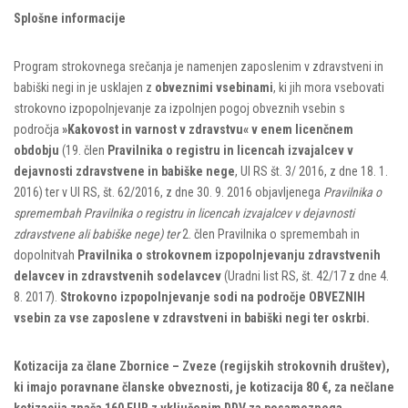
Splošne informacije
Program strokovnega srečanja je namenjen zaposlenim v zdravstveni in
babiški negi in je usklajen z
obveznimi vsebinami
, ki jih mora vsebovati
strokovno izpopolnjevanje za izpolnjen pogoj obveznih vsebin s
področja
»Kakovost in varnost v zdravstvu« v enem licenčnem
obdobju
(19. člen
Pravilnika o registru in licencah izvajalcev v
dejavnosti zdravstvene in babiške nege
, Ul RS št. 3/ 2016, z dne 18. 1.
2016) ter v Ul RS, št. 62/2016, z dne 30. 9. 2016 objavljenega
Pravilnika o
spremembah Pravilnika o registru in licencah izvajalcev v dejavnosti
zdravstvene ali babiške nege) ter
2. člen Pravilnika o spremembah in
dopolnitvah
Pravilnika o strokovnem izpopolnjevanju zdravstvenih
delavcev in zdravstvenih sodelavcev
(Uradni list RS, št. 42/17 z dne 4.
8. 2017).
Strokovno izpopolnjevanje sodi na področje OBVEZNIH
vsebin za vse zaposlene v zdravstveni in babiški negi ter oskrbi.
Kotizacija z
a člane Zbornice – Zveze (regijskih strokovnih društev),
ki imajo poravnane članske obveznosti, je kotizacija 80 €, za nečlane