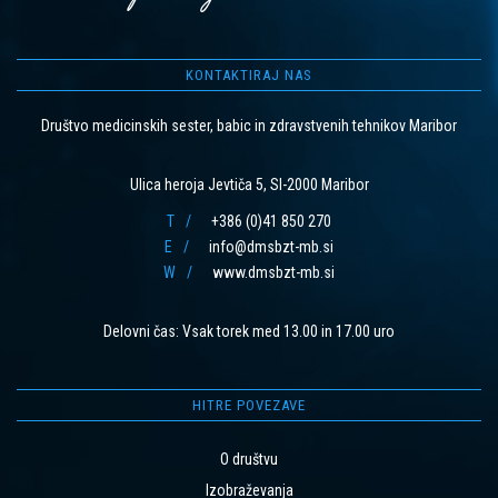
KONTAKTIRAJ NAS
Društvo medicinskih sester, babic in zdravstvenih tehnikov Maribor
Ulica heroja Jevtiča 5, SI-2000 Maribor
T
+386 (0)41 850 270
E
info@dmsbzt-mb.si
W
www.dmsbzt-mb.si
Delovni čas: Vsak torek med 13.00 in 17.00 uro
HITRE POVEZAVE
O društvu
Izobraževanja