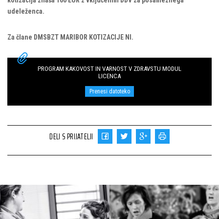
kotizacija
znaša 160 EUR z vključenim DDV za posameznega
udeleženca.
Za člane DMSBZT MARIBOR KOTIZACIJE NI.
PROGRAM KAKOVOST IN VARNOST V ZDRAVSTU MODUL
LICENCA
Prenesi datoteko
DELI S PRIJATELJI