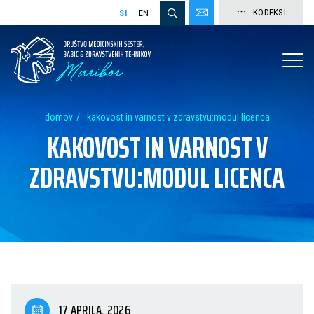
KODEKSI
SI
EN
domov
kakovost in varnost v zdravstvu:modul licenca
KAKOVOST IN VARNOST V
ZDRAVSTVU:MODUL LICENCA
17 APRILA, 2026