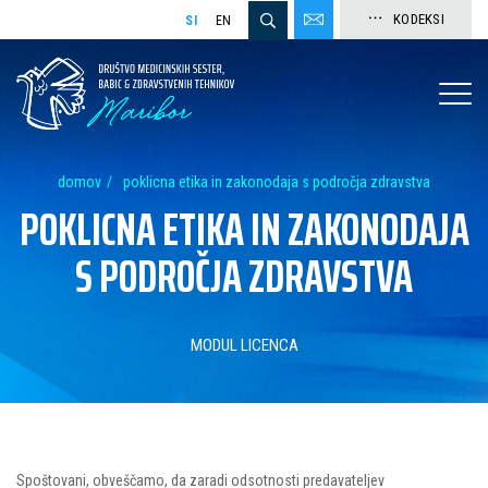
KODEKSI
SI
EN
domov
poklicna etika in zakonodaja s področja zdravstva
POKLICNA ETIKA IN ZAKONODAJA
S PODROČJA ZDRAVSTVA
MODUL LICENCA
Spoštovani, obveščamo, da zaradi odsotnosti predavateljev