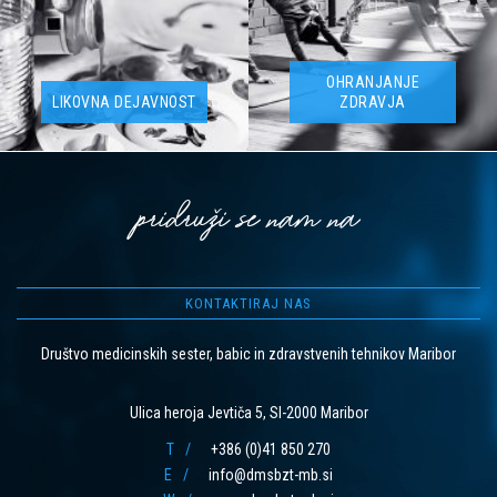
OHRANJANJE
LIKOVNA DEJAVNOST
ZDRAVJA
pridruži se nam na
KONTAKTIRAJ NAS
Društvo medicinskih sester, babic in zdravstvenih tehnikov Maribor
Ulica heroja Jevtiča 5, SI-2000 Maribor
T
+386 (0)41 850 270
E
info@dmsbzt-mb.si