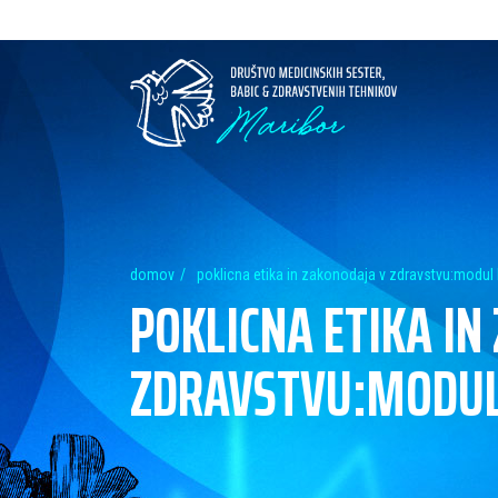
domov
poklicna etika in zakonodaja v zdravstvu:modul 
POKLICNA ETIKA IN
ZDRAVSTVU:MODUL