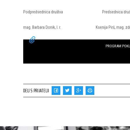
Podpredsednica društva Predsednica druš
mag. Barbara Donik, l. r. Ksenija Pirš, mag. zdr.
PROGRAM POKLI
DELI S PRIJATELJI