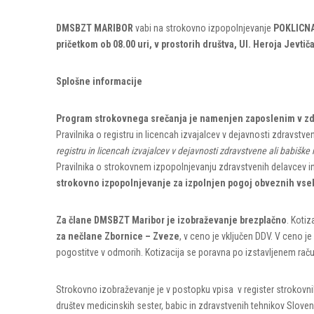
DMSBZT MARIBOR
vabi na strokovno izpopolnjevanje
POKLICNA
pričetkom ob 08.00 uri,
v prostorih društva, Ul. Heroja Jevtič
Splošne informacije
Program strokovnega srečanja je namenjen zaposlenim v zdra
Pravilnika o registru in licencah izvajalcev v dejavnosti zdravstve
registru in licencah izvajalcev v dejavnosti zdravstvene ali babiške
Pravilnika o strokovnem izpopolnjevanju zdravstvenih delavcev in 
strokovno izpopolnjevanje za izpolnjen pogoj obveznih v
Za člane DMSBZT Maribor je izobraževanje brezplačno
. Kotiz
za nečlane Zbornice – Zveze
, v ceno je vključen DDV. V ceno j
pogostitve v odmorih. Kotizacija se poravna po izstavljenem rač
Strokovno izobraževanje je v postopku vpisa v register strokovn
društev medicinskih sester, babic in zdravstvenih tehnikov Sloveni