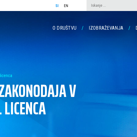
SI
EN
O DRUŠTVU
IZOBRAŽEVANJA
licenca
 ZAKONODAJA V
 LICENCA