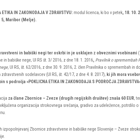
 ETIKA IN ZAKONODAJA V ZDRAVSTVU:
modul licenca, ki bo v petek
, 18. 10. 
a 5, Maribor (Melje).
vstveni in babiški negi ter oskrbi in je usklajen z obveznimi vsebinami
(
ne in babiške nege, Ul RS št. 3/ 2016, z dne 18. 1. 2016
,
Pravilnik o spremembah P
 nege,
Ul RS, št. 62/2016, z dne 30. 9. 2016, 2. člen Pravilnika o spremembah in d
zdravstvenih sodelavcev (Ul RS, št. 42/17, z dne 4. 8. 2017),
ki jih mora vsebo
sebin s področja »POKLICNA ETIKA IN ZAKONODAJA S PODROČJA ZDRAVSTVA
acija
za člane Zbornice – Zveze (drugih regijskih društev) znaša 60 EUR
, t
e vključena organizacija strokovnega srečanja, gradivo za udeležence, potrdilo o 
unu.
ih izpopolnjevanj Zbornice zdravstvene in babiške nege Slovenije – Zveze strok
je.