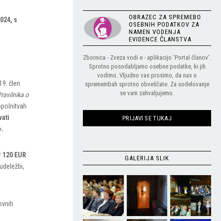
OBRAZEC ZA SPREMEBO
2024, s
OSEBNIH PODATKOV ZA
NAMEN VODENJA
EVIDENCE ČLANSTVA
Zbornica - Zveza vodi e - aplikacijo 'Portal članov'.
Sprotno posodabljamo osebne podatke, ki jih
vodimo. Vljudno vas prosimo, da nas o
19. člen
spremembah sprotno obveščate. Za sodelovanje
se vam zahvaljujemo.
ravilnika o
opolnitvah
vati
PRIJAVI SE TUKAJ
«.
er
120 EUR
GALERIJA SLIK
udeležbi,
ovnih