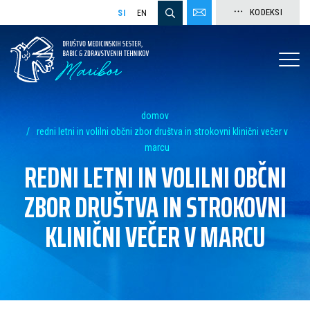
KODEKSI
SI
EN
domov
redni letni in volilni občni zbor društva in strokovni klinični večer v
marcu
REDNI LETNI IN VOLILNI OBČNI
ZBOR DRUŠTVA IN STROKOVNI
KLINIČNI VEČER V MARCU