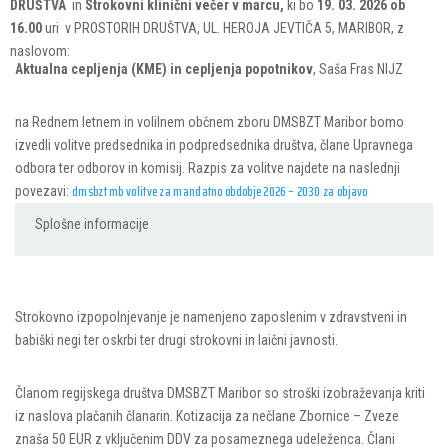
DRUŠTVA
in
Strokovni klinični večer v marcu,
ki bo
19. 03. 2026 ob
16.00
uri v PROSTORIH DRUŠTVA, UL. HEROJA JEVTIČA 5, MARIBOR, z
naslovom:
Aktualna cepljenja (KME) in cepljenja popotnikov
, Saša Fras NIJZ
na Rednem letnem in volilnem občnem zboru DMSBZT Maribor bomo
izvedli volitve predsednika in podpredsednika društva, člane Upravnega
odbora ter odborov in komisij. Razpis za volitve najdete na naslednji
dmsbzt mb volitve za mandatno obdobje 2026 – 2030 za objavo
povezavi:
Splošne informacije
Strokovno izpopolnjevanje je namenjeno zaposlenim v zdravstveni in
babiški negi ter oskrbi ter drugi strokovni in laični javnosti.
Članom regijskega društva DMSBZT Maribor so stroški izobraževanja kriti
iz naslova plačanih članarin. Kotizacija za nečlane Zbornice – Zveze
znaša 50 EUR z vključenim DDV za posameznega udeleženca. Člani