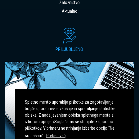
Založništvo
Aktualno
PRILJUBLJENO
Spletno mesto uporablja piškotke za zagotavljanje
boljše uporabniške izkušnje in spremljanje statistike
IZZIVI PRI KOMUNIKA
obiska. Z nadaljevanjem obiska spletnega mesta ali
IN VARNOST V
GOVOREČIMI PACIENT
izborom opcije »Soglašam« se strinjate z uporabo
AVSTVU
POSVET
piškotkov. V primeru nestrinjanja izberite opcijo "Ne
soglašam".
Preberi več