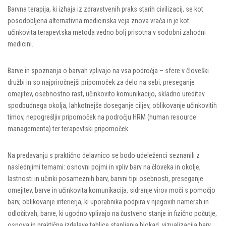
Barvna terapija, ki izhaja iz zdravstvenih praks starih civilizacij, se kot
posodobljena alternativna medicinska veja znova vrača in je kot
učinkovita terapevtska metoda vedno bolj prisotna v sodobni zahodni
medicini.
Barve in spoznanja o barvah vplivajo na vsa področja – sfere v človeški
družbi in so najpriročnejši pripomoček za delo na sebi, preseganje
omejitev, osebnostno rast, učinkovito komunikacijo, skladno ureditev
spodbudnega okolja, lahkotnejše doseganje ciljev, oblikovanje učinkovitih
timov, nepogrešljiv pripomoček na področju HRM (human resource
managementa) ter terapevtski pripomoček.
Na predavanju s praktično delavnico se bodo udeleženci seznanili z
naslednjimi temami: osnovni pojmi in vpliv barv na človeka in okolje,
lastnosti in učinki posameznih barv, barvni tipi osebnosti, preseganje
omejitev, barve in učinkovita komunikacija, sidranje virov moči s pomočjo
barv, oblikovanje interierja, ki uporabnika podpira v njegovih namerah in
odločitvah, barve, ki ugodno vplivajo na čustveno stanje in fizično počutje,
osnova in praktična izdelave tablice stapljanja blokad, vizualizacija barv,