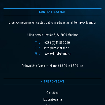
KONTAKTIRAJ NAS
Društvo medicinskih sester, babic in zdravstvenih tehnikov Maribor
Ulica heroja Jevtiča 5, SI-2000 Maribor
T
+386 (0)41 850 270
E
info@dmsbzt-mb.si
W
www.dmsbzt-mb.si
Delovni čas: Vsak torek med 13.00 in 17.00 uro
HITRE POVEZAVE
O društvu
Izobraževanja