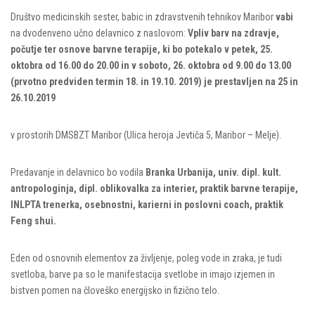
Društvo medicinskih sester, babic in zdravstvenih tehnikov Maribor
vabi
na dvodenveno učno delavnico z naslovom:
Vpliv barv na zdravje,
počutje ter osnove barvne terapije,
ki bo potekalo v petek, 25.
oktobra od
16.00 do 20.00
in v soboto, 26. oktobra
od 9.00 do 13.00
(prvotno predviden termin 18. in 19.10. 2019) je prestavljen na 25 in
26.10.2019
v prostorih DMSBZT Maribor (Ulica heroja Jevtiča 5, Maribor – Melje).
Predavanje in delavnico bo vodila
Branka Urbanija, univ. dipl. kult.
antropologinja, dipl. oblikovalka za interier, praktik barvne terapije,
INLPTA trenerka, osebnostni, karierni in poslovni coach, praktik
Feng shui.
Eden od osnovnih elementov za življenje, poleg vode in zraka, je tudi
svetloba, barve pa so le manifestacija svetlobe in imajo izjemen in
bistven pomen na človeško energijsko in fizično telo.