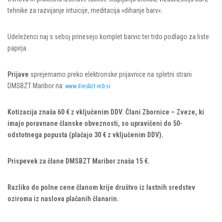
tehnike za razvijanje intuicije, meditacija »dihanje barv«.
Udeleženci naj s seboj prinesejo komplet barvic ter trdo podlago za liste
papirja.
Prijave
sprejemamo preko elektronske prijavnice na spletni strani
www.dmsbzt-mb.si
DMSBZT Maribor na:
Kotizacija znaša 60 € z vključenim DDV
.
Člani Zbornice
–
Zveze, ki
imajo poravnane članske obveznosti, so upravičeni do 50-
odstotnega popusta (plačajo 30 € z vključenim DDV).
Prispevek za člane DMSBZT Maribor znaša 15 €.
Razliko do polne cene članom krije društvo iz lastnih sredstev
oziroma iz naslova plačanih članarin.