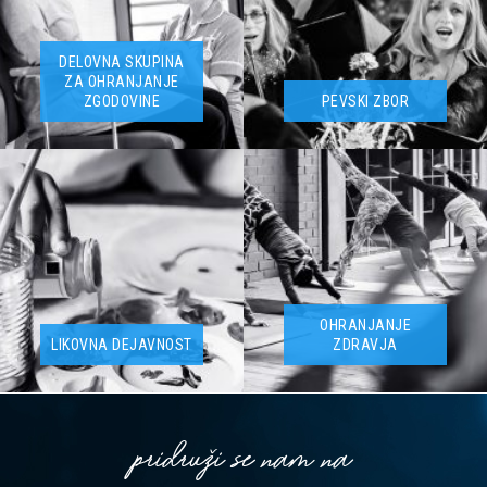
DELOVNA SKUPINA
ZA OHRANJANJE
ZGODOVINE
PEVSKI ZBOR
OHRANJANJE
LIKOVNA DEJAVNOST
ZDRAVJA
pridruži se nam na