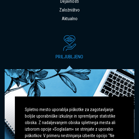
Dejavnosti
Založništvo
Aktualno
PRILJUBLJENO
Spletno mesto uporablja piškotke za zagotavljanje
boljše uporabniške izkušnje in spremljanje statistike
IZZIVI PRI KOMUNIKACIJI S TUJE
obiska. Z nadaljevanjem obiska spletnega mesta ali
GOVOREČIMI PACIENTI: STROKOVNI
izborom opcije »Soglašam« se strinjate z uporabo
POSVET
piškotkov. V primeru nestrinjanja izberite opcijo "Ne