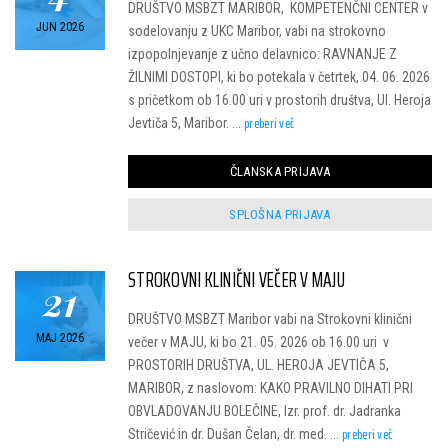
DRUŠTVO MSBZT MARIBOR, KOMPETENČNI CENTER v
JUN 2026
sodelovanju z UKC Maribor, vabi na strokovno
izpopolnjevanje z učno delavnico: RAVNANJE Z
ŽILNIMI DOSTOPI, ki bo potekala v četrtek, 04. 06. 2026
s pričetkom ob 16.00 uri v prostorih društva, Ul. Heroja
preberi več
Jevtiča 5, Maribor. ...
ČLANSKA PRIJAVA
SPLOŠNA PRIJAVA
STROKOVNI KLINIČNI VEČER V MAJU
21
DRUŠTVO MSBZT Maribor vabi na Strokovni klinični
MAJ 2026
večer v MAJU, ki bo 21. 05. 2026 ob 16.00 uri v
PROSTORIH DRUŠTVA, UL. HEROJA JEVTIČA 5,
MARIBOR, z naslovom: KAKO PRAVILNO DIHATI PRI
OBVLADOVANJU BOLEČINE, Izr. prof. dr. Jadranka
preberi več
Stričević in dr. Dušan Čelan, dr. med. ...