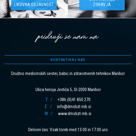
LIKOVNA DEJAVNOST
ZDRAVJA
pridruži se nam na
KONTAKTIRAJ NAS
Društvo medicinskih sester, babic in zdravstvenih tehnikov Maribor
Ulica heroja Jevtiča 5, SI-2000 Maribor
T
+386 (0)41 850 270
E
info@dmsbzt-mb.si
W
www.dmsbzt-mb.si
Delovni čas: Vsak torek med 13.00 in 17.00 uro