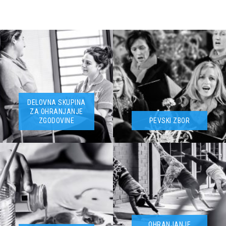
DELOVNA SKUPINA
ZA OHRANJANJE
ZGODOVINE
PEVSKI ZBOR
OHRANJANJE