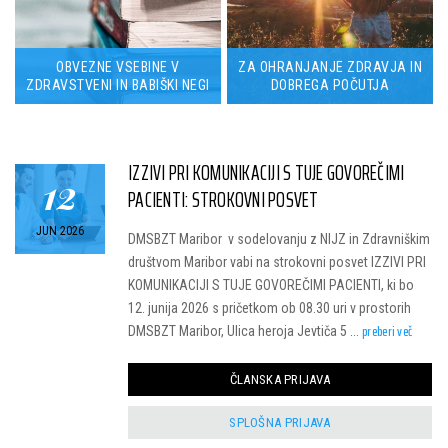
OBVEZNE VSEBINE V
ZA OHRANJANJE ZDRAVJA IN
ZDRAVSTVENI IN BABIŠKI NEGI
DOBREGA POČUTJA
IZZIVI PRI KOMUNIKACIJI S TUJE GOVOREČIMI
12
PACIENTI: STROKOVNI POSVET
JUN 2026
DMSBZT Maribor v sodelovanju z NIJZ in Zdravniškim
društvom Maribor vabi na strokovni posvet IZZIVI PRI
KOMUNIKACIJI S TUJE GOVOREČIMI PACIENTI, ki bo
12. junija 2026 s pričetkom ob 08.30 uri v prostorih
preberi več
DMSBZT Maribor, Ulica heroja Jevtiča 5 ...
ČLANSKA PRIJAVA
SPLOŠNA PRIJAVA