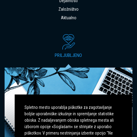
Dejavnosti
Založništvo
Aktualno
PRILJUBLJENO
Spletno mesto uporablja piškotke za zagotavljanje
boljše uporabniške izkušnje in spremljanje statistike
IZZIVI PRI KOMUNIKACIJI S TUJE
obiska. Z nadaljevanjem obiska spletnega mesta ali
GOVOREČIMI PACIENTI: STROKOVNI
izborom opcije »Soglašam« se strinjate z uporabo
POSVET
piškotkov. V primeru nestrinjanja izberite opcijo "Ne