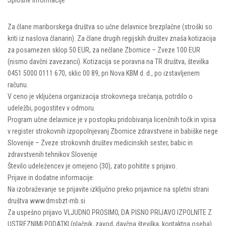
Splošne informacije
Za člane mariborskega društva so učne delavnice brezplačne (stroški so
kriti iz naslova članarin). Za člane drugih regijskih društev znaša kotizacija
za posamezen sklop 50 EUR, za nečlane Zbornice – Zveze 100 EUR
(nismo davčni zavezanci). Kotizacija se poravna na TR društva, številka
0451 5000 0111 670, sklic 00 89, pri Nova KBM d. d., po izstavljenem
računu.
V ceno je vključena organizacija strokovnega srečanja, potrdilo o
udeležbi, pogostitev v odmoru.
Program učne delavnice je v postopku pridobivanja licenčnih točk in vpisa
v register strokovnih izpopolnjevanj Zbornice zdravstvene in babiške nege
Slovenije – Zveze strokovnih društev medicinskih sester, babic in
zdravstvenih tehnikov Slovenije
Število udeležencev je omejeno (30), zato pohitite s prijavo.
Prijave in dodatne informacije:
Na izobraževanje se prijavite izključno preko prijavnice na spletni strani
društva www.dmsbzt-mb.si
Za uspešno prijavo VLJUDNO PROSIMO, DA PISNO PRIJAVO IZPOLNITE Z
USTREZNIMI PODATKI (plačnik, zavod, davčna številka, kontaktna oseba).