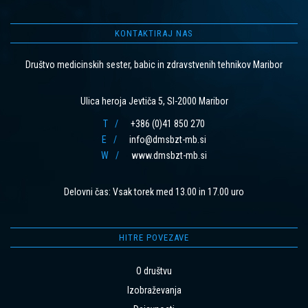
KONTAKTIRAJ NAS
Društvo medicinskih sester, babic in zdravstvenih tehnikov Maribor
Ulica heroja Jevtiča 5, SI-2000 Maribor
T
+386 (0)41 850 270
E
info@dmsbzt-mb.si
W
www.dmsbzt-mb.si
Delovni čas: Vsak torek med 13.00 in 17.00 uro
HITRE POVEZAVE
O društvu
Izobraževanja