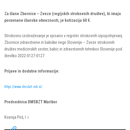
Za člane Zbornice – Zveze (regijskih strokovnih društev), ki imajo
poravnane članske obveznosti, je kotizacija 60 €.
Strokovno izobraževanje je vpisano v register strokovnih izpopolnjevanj
Zbornice zdravstvene in babiške nege Slovenije – Zveze strokovnih
društev medicinskih sester, babic in zdravstvenih tehnikov Slovenije pod
številko 2022-0127-0127.
Prijave in dodatne informacije:
https://www.dmsbzt-mb.si/
Predsednica DMSBZT Maribor
Ksenija Pirš, l. r.