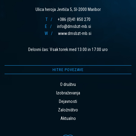
Ulica heroja Jevtiča 5, SI-2000 Maribor
T
+386 (0)41 850 270
E
info@dmsbzt-mb.si
W
www.dmsbzt-mb.si
Delovni čas: Vsak torek med 13.00 in 17.00 uro
HITRE POVEZAVE
O društvu
Izobraževanja
Dejavnosti
Založništvo
Aktualno