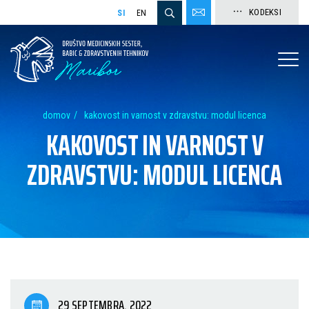
KODEKSI
SI
EN
domov
kakovost in varnost v zdravstvu: modul licenca
KAKOVOST IN VARNOST V
ZDRAVSTVU: MODUL LICENCA
29 SEPTEMBRA, 2022