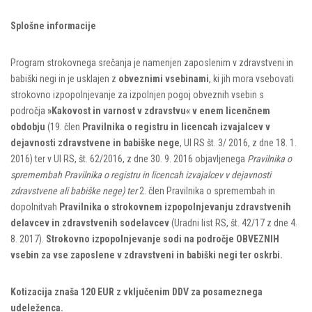
Splošne informacije
Program strokovnega srečanja je namenjen zaposlenim v zdravstveni in
babiški negi in je usklajen z
obveznimi vsebinami
, ki jih mora vsebovati
strokovno izpopolnjevanje za izpolnjen pogoj obveznih vsebin s
področja
»Kakovost in varnost v zdravstvu« v enem licenčnem
obdobju
(19. člen
Pravilnika o registru in licencah izvajalcev v
dejavnosti zdravstvene in babiške nege
, Ul RS št. 3/ 2016, z dne 18. 1.
2016) ter v Ul RS, št. 62/2016, z dne 30. 9. 2016 objavljenega
Pravilnika o
spremembah Pravilnika o registru in licencah izvajalcev v dejavnosti
zdravstvene ali babiške nege) ter
2. člen Pravilnika o spremembah in
dopolnitvah
Pravilnika o strokovnem izpopolnjevanju zdravstvenih
delavcev in zdravstvenih sodelavcev
(Uradni list RS, št. 42/17 z dne 4.
8. 2017).
Strokovno izpopolnjevanje sodi na področje OBVEZNIH
vsebin za vse zaposlene v zdravstveni in babiški negi ter oskrbi.
Kotizacija znaša 120 EUR z vključenim DDV za posameznega
udeleženca.