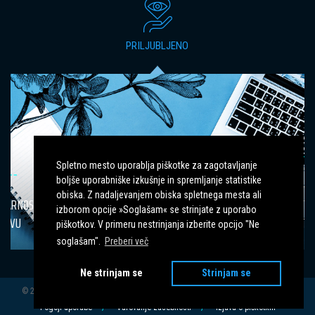
PRILJUBLJENO
Spletno mesto uporablja piškotke za zagotavljanje
boljše uporabniške izkušnje in spremljanje statistike
IZZIVI PRI KOMUNIKACIJI S TUJE
obiska. Z nadaljevanjem obiska spletnega mesta ali
GOVOREČIMI PACIENTI: STROKOVNI
izborom opcije »Soglašam« se strinjate z uporabo
POSVET
piškotkov. V primeru nestrinjanja izberite opcijo "Ne
soglašam".
Preberi več
Ne strinjam se
Strinjam se
© 2001-2026 DMSBZT Maribor. Vse pravice pridržane. Izdelava
PRELOM d.o.o.
Pogoji uporabe
Varovanje zasebnosti
Izjava o piškotkih